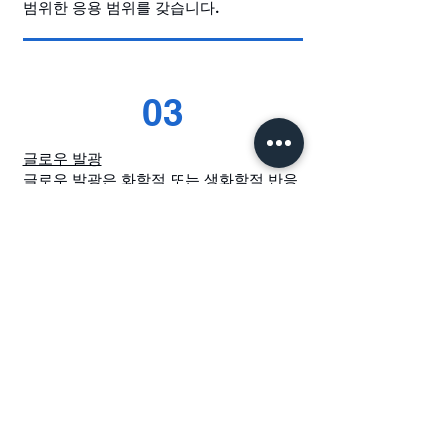
범위한 응용 범위를 갖습니다.
03
글로우 발광
글로우 발광은 화학적 또는 생화학적 반응
의 결과입니다.
BioTek Agilent Channel Partner
Contact
​바이오테크랩(주)
​서울특별시 용산구 청파로40, 1510
info@biotek-lab.com
02-337-7472