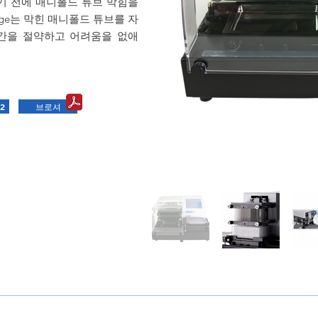
 되기 전에 매니폴드 튜브 막힘을
ntage는 막힌 매니폴드 튜브를 자
간을 절약하고 어려움을 없애
72
브로셔
갤
러
리
없
음