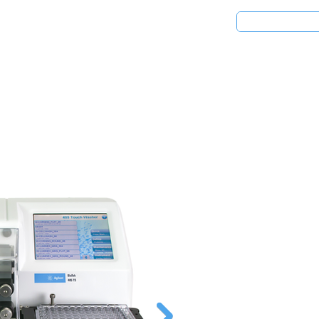
청
응용분야
리퍼비시 제품