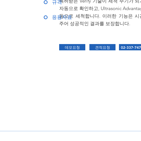
특허받은 Verify 기술이 세척 주기가
규격
자동으로 확인하고, Ultrasonic Adva
동으로 세척합니다. 이러한 기능은 시
응용자료
주어 성공적인 결과를 보장합니다.
데모요청
견적요청
02-337-74
​특 징