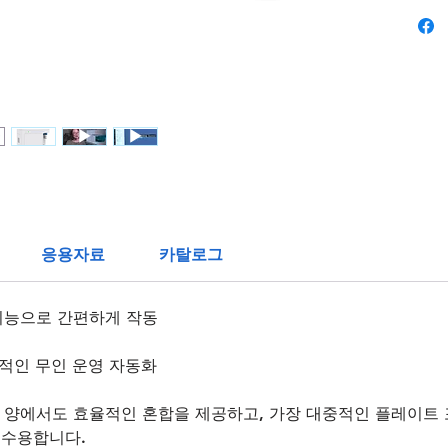
호와 매
서 획득
력이 많
제거합니
대규모 컬
정 및 
유체 시
CV를 
달을 제
않는 절
응용자료
카탈로그
절약합니
연구용으
는 사용
 기능으로 간편하게 작동
효율적인 무인 운영 자동화
은 양에서도 효율적인 혼합을 제공하고, 가장 대중적인 플레이트 
 수용합니다.