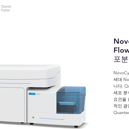
바이오테크랩(주)
제품소개
데모요청
견적요
Nov
Flo
포분
NovoC
세대 N
니다. Q
세포 분
요건을 
적인 광
Quant
배관 기술
그 측정