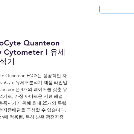
청
응용분야
리퍼비시 제품
oCyte Quanteon
w Cytometer l 유세
석기
yte Quanteon FACS는 성공적인 차
ovoCyte 유세포분석기 제품 라인입
uanteon은 4개의 레이저를 갖춘 유
석기로, 가장 까다로운 시료 패널
충족시키기 위해 최대 25개의 독립
전자증배관을 구성할 수 있습니다.
eon에 적용된, 특허 받은 광전자증
은 탁월한 감도, 안정성 및 7.2 로
 범위를 제공합니다. 매우 약한 신