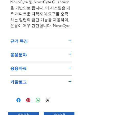
NovoCyte 및 NovoCyte Quanteon
을 기반으로 합니다. 이 시스템은 매
우 까다로운 과학자의 요구를 충족
하는 일련의 첨단 기능을 제공하며,
운용이 매우 간단합니다. NovoCyte
Advanteon은 점점 더 정교해지는 고
급 다색 유세포 분석을 지원합니다.
규격 특징
이 시스템은 1, 2 또는 3개의 레이저
옵션, 최대 21개의 형광 채널 및 23개
1~3개의 레이저를 사용하고 최대
의 독립적인 검출기로 유연성을 제
응용분야
21종 컬러 옵션을 제공하는 확장
공합니다.
된 유연성, 사용자 지정 및 업그레
세포 사멸 분석
응용자료
이드 가능
세포 사멸 또는 세포예정사
NovoCyte Advanteon은 특정 요구
(programmed cell death)는 세포
Metabolic Preconditioning
에 맞게 맞춤화할 수 있으며 향후 고
획득 종료 시 미사용 시료를 수집
카탈로그
가 죽는 방식을 조절하는 과정으
Improves Engineered T Cell
객의 요구사항에 따라 간편하게 업
하는 시료 회수 모드
로 세포를 수축, 응축하게 하는 특
그레이드할 수 있습니다. 높은 처리
Fitness and Function
Agilent NovoCyte Flow
정 경로를 활성화하여 결과적으로
량이 요구되는 경우 NovoSampler
Using real-time cell potency
Cytometer Portfolio Brochure
뛰어난 감도 및 분해능
식세포작용에 의해 제거됩니다.
Q를 여러 실험실 자동화 플랫폼에
and bioenergetic assays to
The Agilent NovoCyte
이는 통제할 수 없이 죽어서 분열
통합할 수 있습니다. 이 샘플러는
optimize critical process
Quanteon and NovoCyte
데이터 획득, 분석 및 보고를 위한
되어 면역 반응을 활성화시키는
FACS 튜브(40 튜브 랙 사용)와 24,
견적요청
데모요청