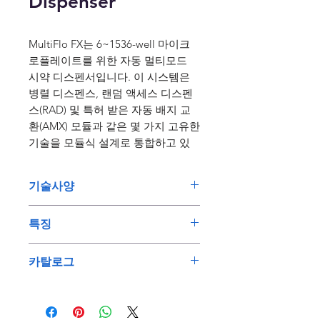
Dispenser
MultiFlo FX는 6~1536-well 마이크
로플레이트를 위한 자동 멀티모드
시약 디스펜서입니다. 이 시스템은
병렬 디스펜스, 랜덤 액세스 디스펜
스(RAD) 및 특허 받은 자동 배지 교
환(AMX) 모듈과 같은 몇 가지 고유한
기술을 모듈식 설계로 통합하고 있
습니다.
기술사양
MultiFlo FX 마이크로플레이트 디스
펜서의 기술은 2D 및 3D 세포 배양
멀티모드 디스펜싱은 다양한 기능
부터 농도 표준화 분석, ELISA, 비드
특징
을 수용하고 여러 기기를 대신할
기반 분석 등에 이르기까지 다양한
수 있으며 콤팩트하고 사용이 간
Spheroid를 위한 안정적인 자동
액체 처리 작업을 가능하게 합니다.
카탈로그
편합니다.
배지 교환(AMX)
완전하게 구성된 MultiFlo FX는 최대
특허 출원 중인 자동 배지 교환
BioTek MultiFlo FX Multi-Mode
5개의 액체 처리기를 대체하므로 공
자동 배지 교환(AMX)을 통한 자
(AMX) 모듈은 연동 펌프를 사용
Dispenser Data Sheet
간, 시간, 장비 예산을 절약합니다.
동화된 안정적인 배지 교환은 2D
하여 2D, 3D 세포 구조