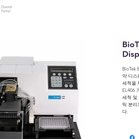
바이오테크랩(주)
제품소개
데모요청
견적요
Bio
Dis
BioTe
약 디스
세척을 
EL40
세척 및
틱 분리
다.
Dual-
포 단층