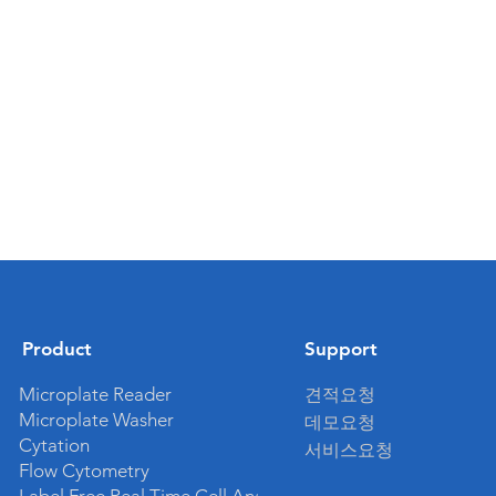
Product
Support
Microplate Reader
견적
요청
Microplate Washer
데모
요청
Cytation
​서비스요청
Flow Cytometry