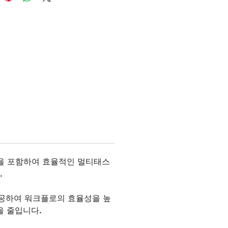
rasonic Advantage는 세척 전에 매
튜브의 막힘을 방지하여 어세이 실
입니다. 이 모듈식 플레이트 워셔
는 단일 플랫폼에서 플레이트 워
께 시린지 펌프와 연동 펌프 디스펜
용할 수 있어 유연성을 제공합니다.
듈을 포함하여 효율적인 멀티태스
.
도를 제공하여 워크플로의 효율성을 높
을 줄입니다.