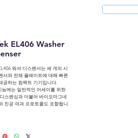
청
응용분야
리퍼비시 제품
Tek EL406 Washer
penser
k EL406 워셔 디스펜서는 세 개의 시
펜서와 전체 플레이트에 대해 빠른
제공하는 컴팩트 기기입니다.
6 기능에는 일반적인 어세이를 위한
 디스펜싱과 더불어 바이오마그네
와 진공 여과 프로토콜도 포함됩니
Action 매니폴드는 약하게 부착된 세
에 대한 세척을 최적화합니다. 특허