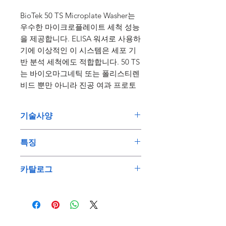
BioTek 50 TS Microplate Washer는
우수한 마이크로플레이트 세척 성능
을 제공합니다. ELISA 워셔로 사용하
기에 이상적인 이 시스템은 세포 기
반 분석 세척에도 적합합니다. 50 TS
는 바이오마그네틱 또는 폴리스티렌
비드 뿐만 아니라 진공 여과 프로토
콜도 처리할 수 있습니다.
기술사양
컬러 터치 스크린은 프로토콜을 빠
르고 직관적으로 생성할 수 있는 시
튜브를 막히게 할 수 있는 축적물
각적 인터페이스를 제공합니다. 800
특징
을 세척하고 방지하기 위한 일일
TS 흡광 리더 또는 기타 검출 시스템
및 오버나이트 프로토콜을 포함해
사용 편리성
과 함께 사용할 경우, 50 TS는 실험
카탈로그
자동화된 유지보수 루틴이 제공됩
Agilent BioTek 50 TS 워셔의 소
실 플레이트 세척 워크플로에 편리
니다. 이러한 프로세스는 지속적
프트웨어는 빠른 선택을 위해 일
BioTek 50 TS Washer
성과 우수한 품질의 결과를 제공합
으로 신뢰할 수 있는 세척과 우수
반적으로 사용되는 세척 파라미터
BioTek Liquid Handling
니다.
한 분석 성능을 보장합니다.
를 포함한 사전 정의된 프로토콜
Brochure
이 포함되어 있습니다. 50 TS에서
BioTek Catalog