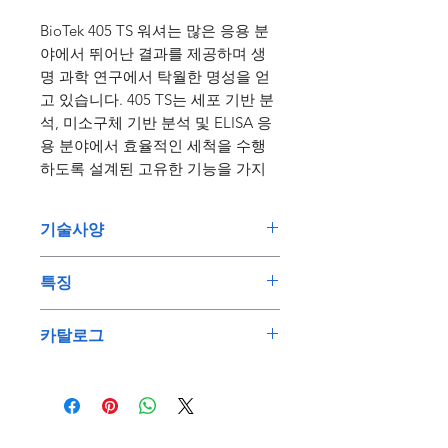
BioTek 405 TS 워셔는 많은 응용 분
야에서 뛰어난 결과를 제공하며 생
명 과학 연구에서 탁월한 명성을 얻
고 있습니다. 405 TS는 세포 기반 분
석, 미소구체 기반 분석 및 ELISA 응
용 분야에서 효율적인 세척을 수행
하도록 설계된 고유한 기능을 가지
고 있습니다. 터치 스크린 인터페이
스를 통한 프로그래밍과 조작은 직
기술사양
관적이고 간단합니다.
초음파 수조를 사용한 자체 유지
특허받은 Verify 기술이 세척 주기가
특징
관리 설계로 플레이트 워셔의 막
되기 전에 매니폴드 튜브 막힘을 자
힘과 고장을 방지합니다. 특허 받
특허 받은 초음파 수조를 사용한
동으로 확인하고, Ultrasonic
카탈로그
은 Ultrasonic Advantage 기능을
자체 유지 관리 설계
Advantage는 막힌 매니폴드 튜브를
내장하고 있어 사용자의 개입 없
매니폴드 튜브 막힘은 플레이트
BioTek 405 TS Washer Brochure
자동으로 세척합니다. 이러한 기능
이 기기에서 매니폴드 튜브의 축
워셔의 가장 일반적인 고장 원인
BioTek Liquid Handling
은 시간을 절약하고 어려움을 없애
적물을 자동으로 제거합니다.
입니다. 특허 받은 내장형
주어 성공적인 결과를 보장합니다.
Brochure
Ultrasonic Advantage를 사용하
BioTek Catalog