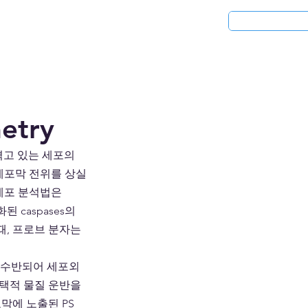
청
응용분야
리퍼비시 제품
etry
겪고 있는 세포의 
세포막 전위를 상실
유세포 분석법은 
 caspases의 
때, 프로브 분자는 
가 수반되어 세포외 
택적 물질 운반을 
포막에 노출된 PS