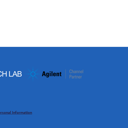
형광 측정 (Fluorescence
마이
Microplate Reader)
엇인가
Micr
rsonal Information