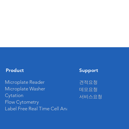
Product
Support
Microplate Reader
견적
요청
Microplate Washer
데모
요청
Cytation
크로플레이트 리더란 무
​서비스요청
Flow Cytometry
요? (흡광, Absorbance
Label Free Real Time C
ell Analyzer
oplate Reader)